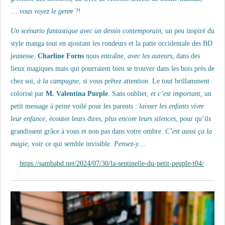
…
vous voyez le genre
?!
Un scénario fantastique avec un dessin contemporain
, un peu inspiré du
style manga tout en ajoutant les rondeurs et la patte occidentale des BD
jeunesse.
Charline Forns
nous entraîne,
avec les auteurs
, dans des
lieux magiques mais qui pourraient bien se trouver dans les bois près de
chez soi,
à la campagne
, si vous prêtez attention. Le tout brillamment
colorisé par
M. Valentina Purple
. Sans oublier,
et c’est important,
un
petit message à peine voilé pour les parents :
laisser les enfants vivre
leur enfance
, écouter leurs dires,
plus encore leurs silences
, pour qu’ils
grandissent grâce à vous et non pas dans votre ombre.
C’est aussi ça la
magie
, voir ce qui semble invisible.
Pensez-y
…
https://sambabd.net/2024/07/30/la-sentinelle-du-petit-peuple-t04/