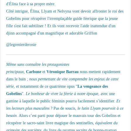
d'Élina face à sa propre mère.
Côté intrigue, Élina, Llyam et Nelvyna vont devoir affronter le roi des
Gobelins pour récupérer l'irremplaçable guide féerique que la jeune
fille s'est fait subtiliser ! Et ils vont recevoir l'aide inattendue d'un
djinn accompagné d'un magnifique et adorable Griffon
@legrenierderosie
Même sans connaître les protagonistes
principaux
,
Carbone
et
Véronique Barrau
nous mettent rapidement
dans le bain ;
nous permettant de vite comprendre les enjeux de cette
série
, et notamment de ce quatrième opus “
La vengeance des
Gobelins
”.
Le bonheur de vivre la féerie à notre époque
, avec une
gamine à laquelle le public féminin pourra facilement s’identifier.
Et
les lecteurs plus masculins
? Pas de soucis,
le lutin Llyam pourvoit à ce
besoin
. Alors c’est parti pour déjouer le mauvais tour des Gobelins et
récupérer le sacro-saint livre magique des sentinelles,
équivalent du
grimoire des sorcières
, du livre de recettes secrète de bonne-maman,