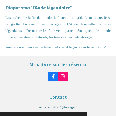
Diaporama "l'Aude légendaire"
Les rochers de la fin du monde, le fauteuil du diable, la mare aux fées,
la grotte favorisant les mariages... L'Aude fourmille de sites
légendaires ! Découvrez-les à travers quatre thématiques : le monde
minéral, les êtres surnaturels, les trésors et les faits étranges.
Animation en lien avec le livre "
Balades et légendes en terre d'Aude
"
Me suivre sur les réseaux
F
I
a
n
c
s
e
t
b
a
Contact
o
g
o
r
k
a
asso-melusine11@orange.fr
m