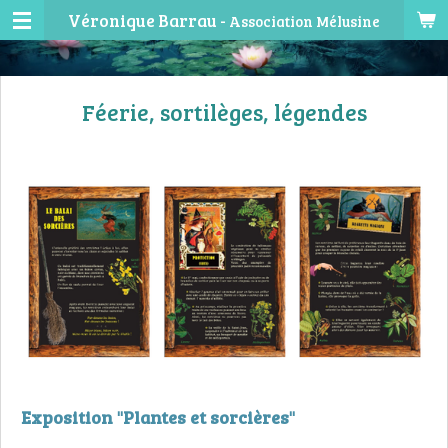
Véronique Barrau -
Association Mélusine
Passer
au
contenu
principal
Féerie, sortilèges, légendes
Exposition "Plantes et sorcières"