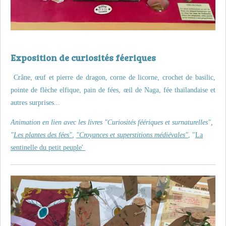
Exposition de curiosités féeriques
Crâne, œuf et pierre de dragon, corne de licorne, crochet de basilic,
pointe de flèche elfique, pain de fées, œil de Naga, fée thaïlandaise et
autres surprises...
Animation en lien avec les livres "Curiosités féériques et surnaturelles",
"
Les plantes des fées"
,
"Croyances et superstitions médiévales"
, "
La
sentinelle du petit peuple'