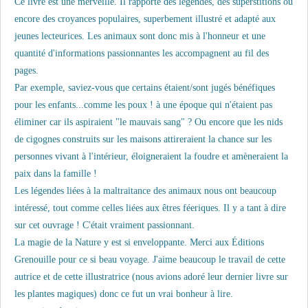
Ce livre est une merveille. Il rapporte des légendes, des superstitions ou
encore des croyances populaires, superbement illustré et adapté aux
jeunes lecteurices. Les animaux sont donc mis à l'honneur et une
quantité d'informations passionnantes les accompagnent au fil des
pages.
Par exemple, saviez-vous que certains étaient/sont jugés bénéfiques
pour les enfants...comme les poux ! à une époque qui n'étaient pas
éliminer car ils aspiraient "le mauvais sang" ? Ou encore que les nids
de cigognes construits sur les maisons attireraient la chance sur les
personnes vivant à l'intérieur, éloigneraient la foudre et amèneraient la
paix dans la famille !
Les légendes liées à la maltraitance des animaux nous ont beaucoup
intéressé, tout comme celles liées aux êtres féeriques. Il y a tant à dire
sur cet ouvrage ! C'était vraiment passionnant.
La magie de la Nature y est si enveloppante. Merci aux Éditions
Grenouille pour ce si beau voyage. J'aime beaucoup le travail de cette
autrice et de cette illustratrice (nous avions adoré leur dernier livre sur
les plantes magiques) donc ce fut un vrai bonheur à lire.