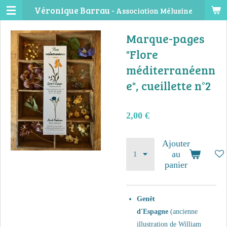
Véronique Barrau -
Association Mélusine
Passer
au
Marque-pages
contenu
principal
"Flore
méditerranéenn
e", cueillette n°2
2,00 €
Ajouter
au
panier
Genêt
d'Espagne
(ancienne
illustration de William