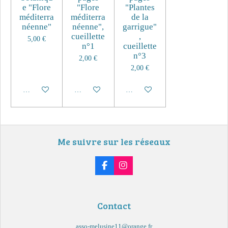
e "Flore
"Flore
"Plantes
méditerra
méditerra
de la
néenne"
néenne",
garrigue"
cueillette
,
5,00 €
n°1
cueillette
n°3
2,00 €
2,00 €
Ajouter au panier
Ajouter au panier
Ajouter au panier
Me suivre sur les réseaux
F
I
a
n
c
s
e
t
b
a
Contact
o
g
o
r
k
a
asso-melusine11@orange.fr