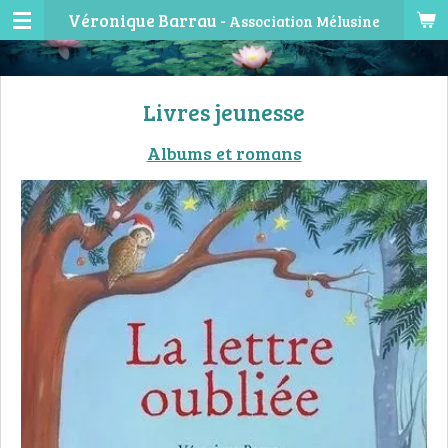
Véronique Barrau -
Association Mélusine
Passer
au
contenu
principal
Livres jeunesse
Albums et romans