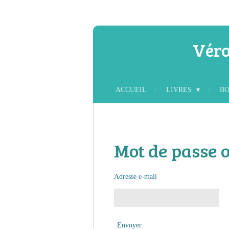
Passer
au
contenu
Véro
principal
ACCUEIL
LIVRES
B
Mot de passe o
Adresse e-mail
Envoyer