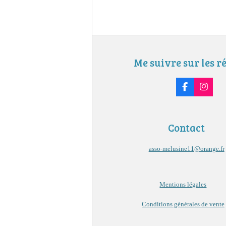
Me suivre sur les r
F
I
a
n
c
s
e
t
b
a
Contact
o
g
o
r
k
a
asso-melusine11@orange.fr
m
Mentions légales
Conditions générales de vente