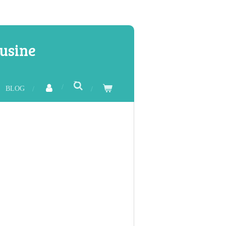
usine
BLOG