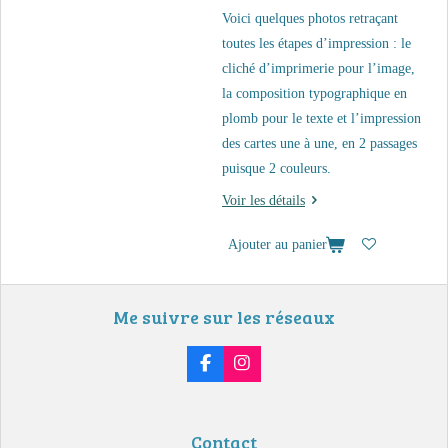
Voici quelques photos retraçant
toutes les étapes d’impression : le
cliché d’imprimerie pour l’image,
la composition typographique en
plomb pour le texte et l’impression
des cartes une à une, en 2 passages
puisque 2 couleurs.
Voir les détails
Ajouter au panier
Me suivre sur les réseaux
F
I
a
n
c
s
e
t
b
a
Contact