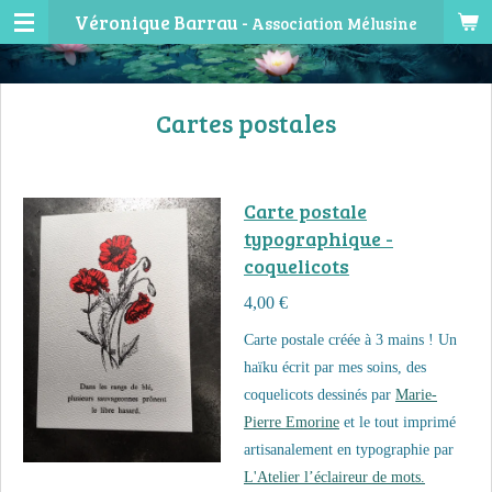
Véronique Barrau -
Association Mélusine
Passer
au
contenu
principal
Cartes postales
Carte postale
typographique -
coquelicots
4,00 €
Carte postale créée à 3 mains !
Un
haïku écrit par mes soins, des
coquelicots dessinés par
Marie-
Pierre Emorine
et le tout imprimé
artisanalement en typographie par
L'Atelier l’éclaireur de mots.