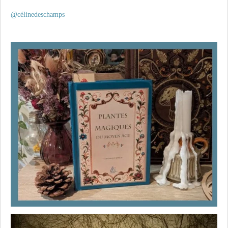
@célinedeschamps