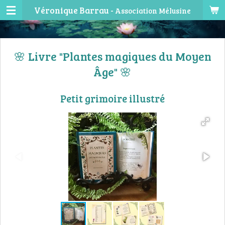
Véronique Barrau -
Association Mélusine
Passer
au
contenu
principal
🌸 Livre "Plantes magiques du Moyen
Âge"
🌸
Petit grimoire illustré