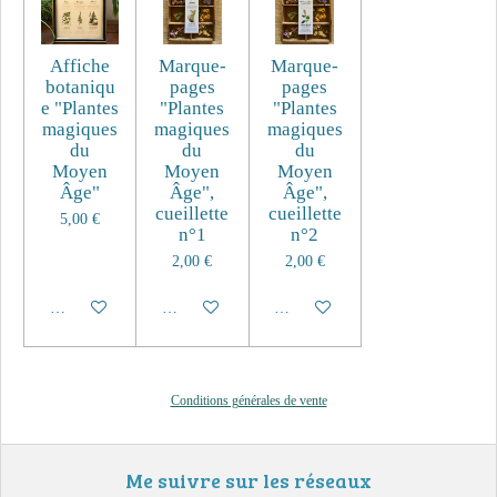
Affiche
Marque-
Marque-
botaniqu
pages
pages
e "Plantes
"Plantes
"Plantes
magiques
magiques
magiques
du
du
du
Moyen
Moyen
Moyen
Âge"
Âge",
Âge",
cueillette
cueillette
5,00 €
n°1
n°2
2,00 €
2,00 €
Ajouter au panier
Ajouter au panier
Ajouter au panier
Conditions générales de vente
Me suivre sur les réseaux