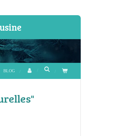
usine
BLOG
urelles"