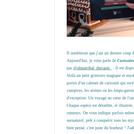
Il semblerait que j'aie un dernier coup
Aujourd'hui, je vous parle de 𝑪𝒖𝒓𝒊𝒐𝒔𝒊𝒕𝒆́𝒔 𝒇𝒆́𝒆
par
@almatribal_therapie_
. Il est disp
Voilà un petit grimoire magique et mys
portes d'un cabinet de curiosité qui recè
vampires, les sirènes ou les loups-garou
d'exception. Un voyage au cœur de l'uni
Chaque espèce est détaillée, et illustrée
rumeurs. On vous indique parfois même 
surnaturel, prêt à conquérir tous les mys
bien pensé, c'est juste du bonheur ! J'