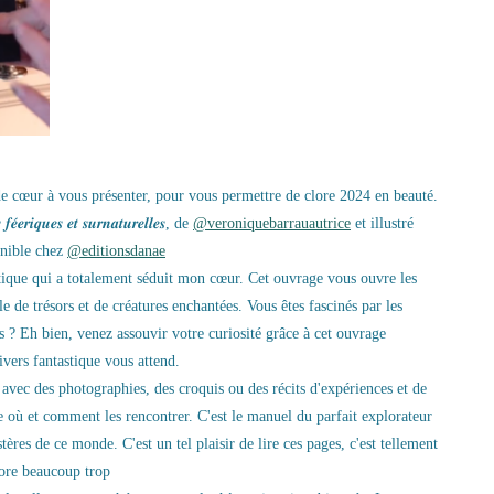
 de cœur à vous présenter, pour vous permettre de clore 2024 en beauté.
𝒊𝒒𝒖𝒆𝒔 𝒆𝒕 𝒔𝒖𝒓𝒏𝒂𝒕𝒖𝒓𝒆𝒍𝒍𝒆𝒔, de
@veroniquebarrauautrice
et illustré
onible chez
@editionsdanae
tique qui a totalement séduit mon cœur. Cet ouvrage vous ouvre les
le de trésors et de créatures enchantées. Vous êtes fascinés par les
s ? Eh bien, venez assouvir votre curiosité grâce à cet ouvrage
vers fantastique vous attend.
, avec des photographies, des croquis ou des récits d'expériences et de
où et comment les rencontrer. C'est le manuel du parfait explorateur
tères de ce monde. C'est un tel plaisir de lire ces pages, c'est tellement
adore beaucoup trop