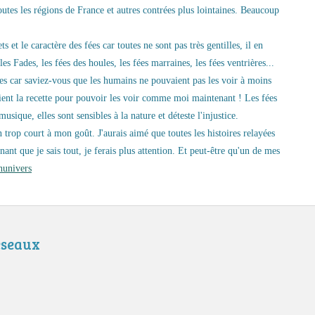
toutes les régions de France et autres contrées plus lointaines. Beaucoup
s et le caractère des fées car toutes ne sont pas très gentilles, il en
s Fades, les fées des houles, les fées marraines, les fées ventrières...
ées car saviez-vous que les humains ne pouvaient pas les voir à moins
aient la recette pour pouvoir les voir comme moi maintenant !
Les fées
musique, elles sont sensibles à la nature et déteste l'injustice.
 trop court à mon goût. J'aurais aimé que toutes les histoires relayées
ant que je sais tout, je ferais plus attention. Et peut-être qu'un de mes
nunivers
éseaux