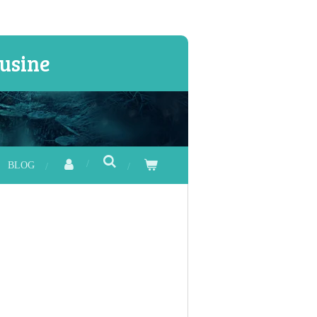
usine
BLOG