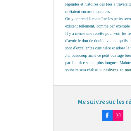
légendes et histoires des fées à travers 
m'étaient encore inconnues.
On y apprend à connaître les petits secret
existent tellement, comme par exemple le
Il y a même une recette pour voir les f
d'avoir le don de double vue ou qu'ils 
sont d'excellentes cuisinière et adore la 
J'ai beaucoup aimé ce petit ouvrage bien
par l'autrice soient plus longues.
Mainten
souhaits sera réalisé ✨
deslivres_et_mo
Me suivre sur les r
F
I
a
n
c
s