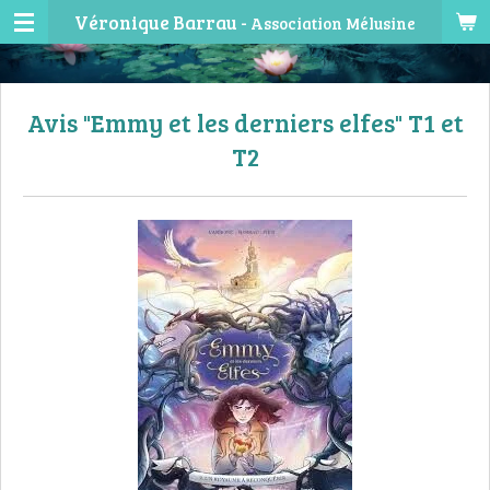
Véronique Barrau -
Association Mélusine
Passer
au
contenu
principal
Avis "Emmy et les derniers elfes" T1 et
T2