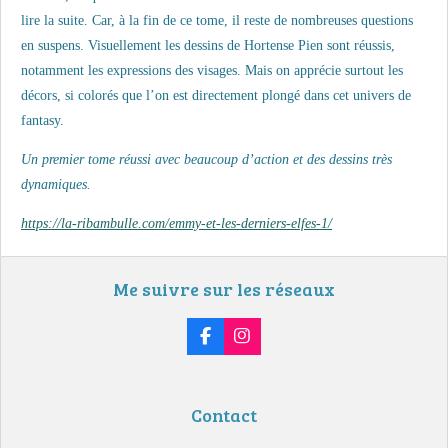
lire la suite. Car, à la fin de ce tome, il reste de nombreuses questions
en suspens. Visuellement les dessins de Hortense Pien sont réussis,
notamment les expressions des visages. Mais on apprécie surtout les
décors, si colorés que l’on est directement plongé dans cet univers de
fantasy.
Un premier tome réussi avec beaucoup d’action et des dessins très
dynamiques.
https://la-ribambulle.com/emmy-et-les-derniers-elfes-1/
Me suivre sur les réseaux
F
I
a
n
c
s
e
t
b
a
Contact
o
g
o
r