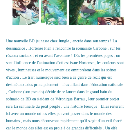
Une nouvelle BD jeunesse chez Jungle , ancrée dans son temps ! La
dessinatrice , Hortense Pien a rencontré la scénariste Carbone , sur les
réseaux sociaux , et en avant l'aventure ! Dès les premières pages , on
sent l'influence de l'animation d'où est issue Hortense , les couleurs sont
vives , lumineuses et le mouvement est omniprésent dans les scènes
d'action . Le trait numérique sied bien à ce genre de récit qui est
destiné aux ados principalement . Travaillant dans l'éducation nationale
, Carbone (son pseudo) décide de se lancer dans le grand bain du
scénario de BD en s'aidant de Véronique Barrau , leur premier projet
sera La sentinelle du petit peuple , une histoire féérique . Elles réitèrent
ici avec un monde où les elfes peuvent passer dans le monde des
humains , mais nous découvrons rapidement qu'il s'agit d'un exil forcé
car le monde des elfes est en proie à de grandes difficultés . Un elfe