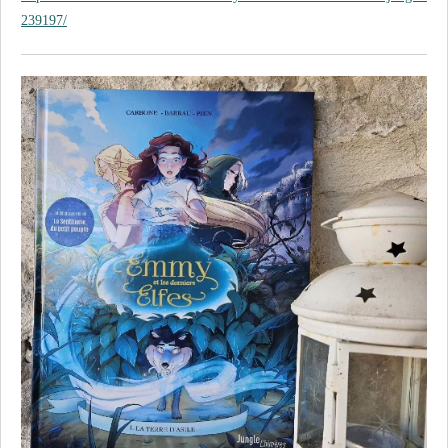
239197/