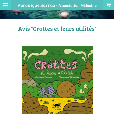
Véronique Barrau -
Association Mélusine
Passer
au
contenu
principal
Avis "Crottes et leurs utilités"