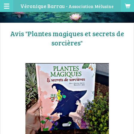
Véronique Barrau -
Association Mélusine
Passer
au
contenu
principal
Avis "Plantes magiques et secrets de
sorcières"