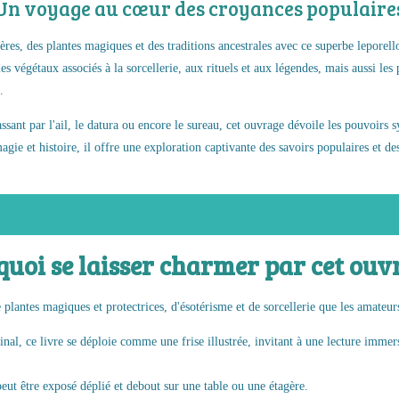
Un voyage au cœur des croyances populaire
ères, des plantes magiques et des traditions ancestrales avec ce superbe leporello
s végétaux associés à la sorcellerie, aux rituels et aux légendes, mais aussi les
.
sant par l'ail, le datura ou encore le sureau, cet ouvrage dévoile les pouvoirs s
agie et histoire, il offre une exploration captivante des savoirs populaires et des
uoi se laisser charmer par cet ouv
e plantes magiques et protectrices, d'ésotérisme et de sorcellerie que les amateurs
nal, ce livre se déploie comme une frise illustrée, invitant à une lecture immer
 peut être exposé déplié et debout sur une table ou une étagère.