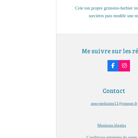
Crée ton propre grimoire-herbier ins
sorcières puis modèle une m
Me suivre sur les r
F
I
a
n
c
s
e
t
b
a
Contact
o
g
o
r
k
a
asso-melusine11@orange.fr
m
Mentions légales
Conditions générales de vente