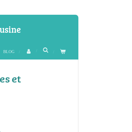
usine
BLOG
es et