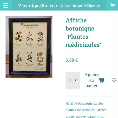
Véronique Barrau -
Association Mélusine
Passer
au
Affiche
contenu
principal
botanique
"Plantes
médicinales"
5,00 €
Ajouter
au
panier
Affiche botanique sur les
plantes médicinales : arnica,
sauge, mauve, camomille,