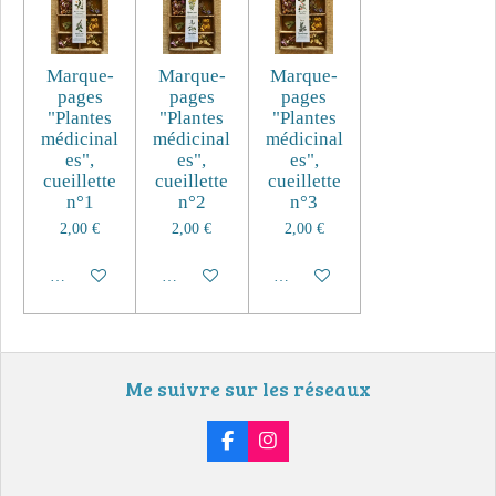
Marque-
Marque-
Marque-
pages
pages
pages
"Plantes
"Plantes
"Plantes
médicinal
médicinal
médicinal
es",
es",
es",
cueillette
cueillette
cueillette
n°1
n°2
n°3
2,00 €
2,00 €
2,00 €
Ajouter au panier
Ajouter au panier
Ajouter au panier
Me suivre sur les réseaux
F
I
a
n
c
s