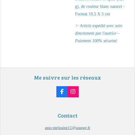
g), de couleur blanc naturel -
Format 19,5 X 5 cm
✨ Article expédié avec soin
directement par l'autrice –
Paiement 100% sécurisé.
Me suivre sur les réseaux
F
I
a
n
c
s
e
t
b
a
Contact
o
g
o
r
k
a
asso-melusine11@orange.fr
m