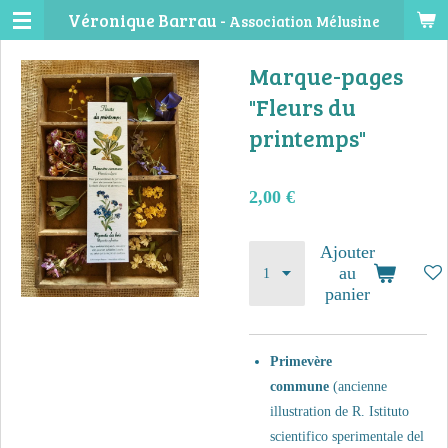
Véronique Barrau -
Association Mélusine
Passer
au
Marque-pages
contenu
principal
"Fleurs du
printemps"
2,00 €
Ajouter
au
panier
Primevère
commune
(ancienne
illustration de R. Istituto
scientifico sperimentale del