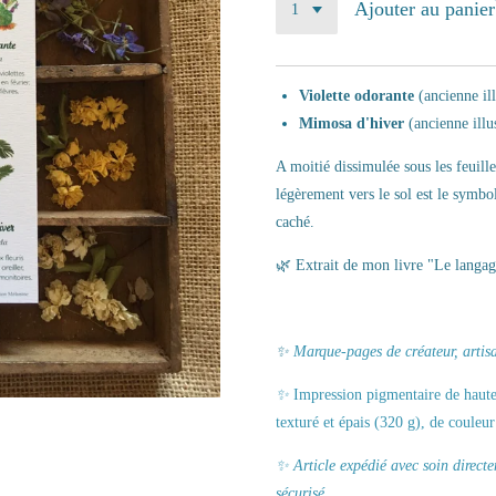
Ajouter au panier
Violette odorante
(ancienne il
Mimosa d'hiver
(ancienne illu
A moitié dissimulée sous les feuille
légèrement vers le sol est le symbo
caché.
🌿
Extrait de mon livre "Le langage
✨
Marque-pages de créateur, artisa
✨
Impression pigmentaire de haute 
texturé et épais (320 g), de coule
✨ Article expédié avec soin direct
sécurisé.