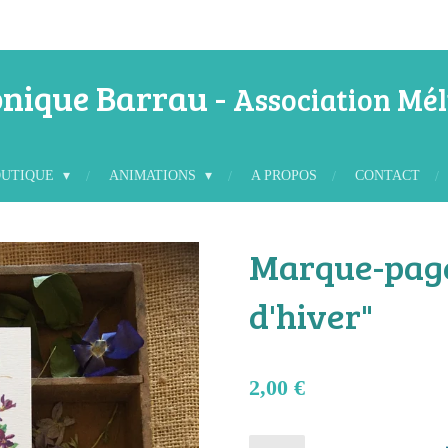
nique Barrau -
Association Mél
OUTIQUE
ANIMATIONS
A PROPOS
CONTACT
Marque-page
d'hiver"
2,00 €