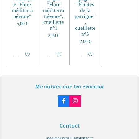
e "Flore
"Flore
"Plantes
méditerra
méditerra
de la
néenne"
néenne",
garrigue"
cueillette
,
5,00 €
n°1
cueillette
n°3
2,00 €
2,00 €
Ajouter au panier
Ajouter au panier
Ajouter au panier
Me suivre sur les réseaux
F
I
a
n
c
s
e
t
b
a
Contact
o
g
o
r
k
a
asso-melusine11@orange.fr