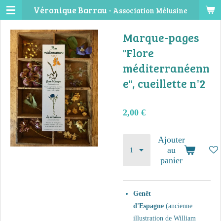
Véronique Barrau -
Association Mélusine
Passer
au
Marque-pages
contenu
principal
"Flore
méditerranéenn
e", cueillette n°2
2,00 €
Ajouter
au
panier
Genêt
d'Espagne
(ancienne
illustration de William