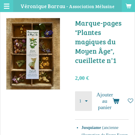
Véronique Barrau -
Association Mélusine
Passer
au
Marque-pages
contenu
principal
"Plantes
magiques du
Moyen Âge",
cueillette n°1
2,00 €
Ajouter
au
panier
Jusquiame
(ancienne