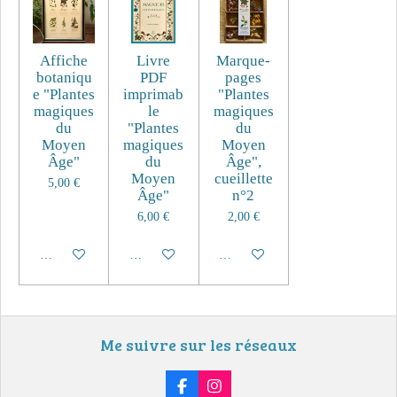
Affiche
Livre
Marque-
botaniqu
PDF
pages
e "Plantes
imprimab
"Plantes
magiques
le
magiques
du
"Plantes
du
Moyen
magiques
Moyen
Âge"
du
Âge",
Moyen
cueillette
5,00 €
Âge"
n°2
6,00 €
2,00 €
Ajouter au panier
Ajouter au panier
Ajouter au panier
Me suivre sur les réseaux
F
I