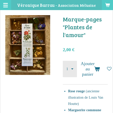
Véronique Barrau -
Association Mélusine
Passer
au
Marque-pages
contenu
principal
"Plantes de
l'amour"
2,00 €
Ajouter
au
panier
Rose rouge
(ancienne
illustration de Louis Van
Houtte)
Marguerite commune