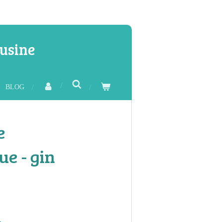
usine
BLOG
e
e - gin