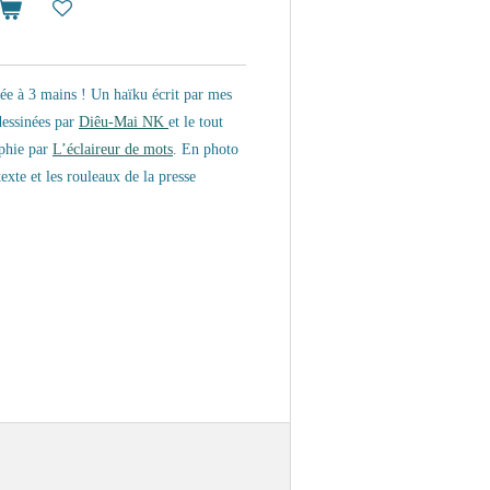
isée à 3 mains !
Un haïku écrit par mes
 dessinées par
Diêu-Mai NK
et le tout
phie par
L’éclaireur de mots
. En photo
exte et les rouleaux de la presse