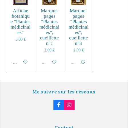
Affiche
Marque-
Marque-
botaniqu
pages
pages
e "Plantes
"Plantes
"Plantes
médicinal
médicinal
médicinal
es"
es",
es",
cueillette
cueillette
5,00 €
n°1
n°3
2,00 €
2,00 €
Ajouter au panier
Ajouter au panier
Ajouter au panier
Me suivre sur les réseaux
F
I
a
n
c
s
e
t
b
a
Contact