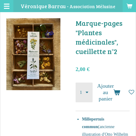
Véronique Barrau -
Association Mélusine
Passer
au
Marque-pages
contenu
principal
"Plantes
médicinales",
cueillette n°2
2,00 €
Ajouter
au
panier
Millepertuis
commun
(ancienne
illustration d'Otto
Wilhelm